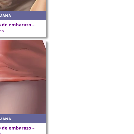
EMANA
 de embarazo –
es
EMANA
 de embarazo –
s