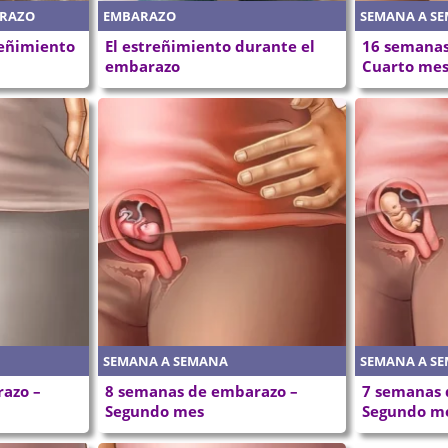
ARAZO
EMBARAZO
SEMANA A S
reñimiento
El estreñimiento durante el
16 semanas
embarazo
Cuarto me
SEMANA A SEMANA
SEMANA A S
azo –
8 semanas de embarazo –
7 semanas 
Segundo mes
Segundo m