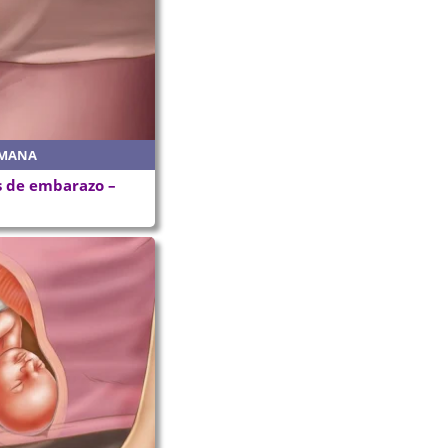
EMANA
 de embarazo –