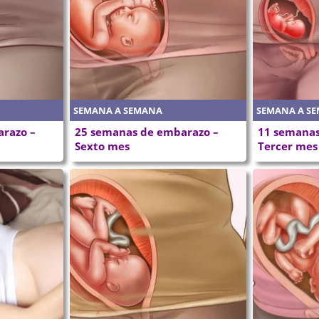
SEMANA A SEMANA
SEMANA A S
razo –
25 semanas de embarazo –
11 semanas
Sexto mes
Tercer mes