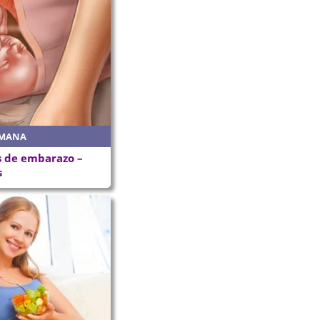
EMANA
 de embarazo –
s