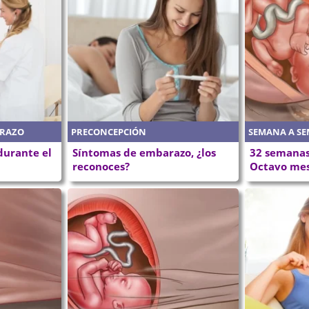
ARAZO
PRECONCEPCIÓN
SEMANA A S
durante el
Síntomas de embarazo, ¿los
32 semanas
reconoces?
Octavo me