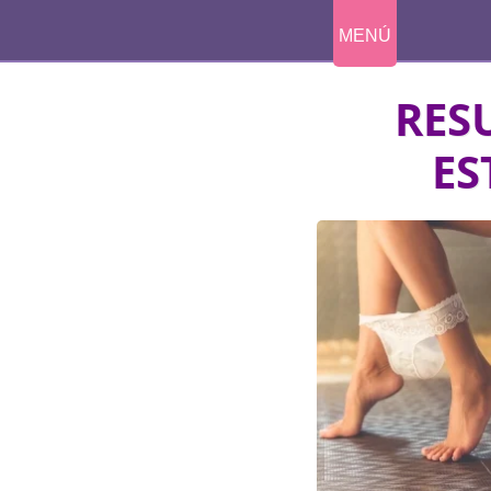
MENÚ
RES
ES