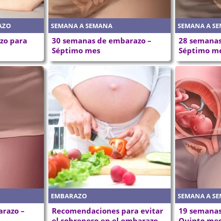
AZO
SEMANA A SEMANA
SEMANA A S
zo para
30 semanas de embarazo –
28 semanas
Séptimo mes
Séptimo m
EMBARAZO
SEMANA A S
razo –
Recomendaciones para evitar
19 semanas
el sobrepeso en el embarazo
Quinto me