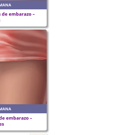
EMANA
 de embarazo –
s
EMANA
de embarazo –
es