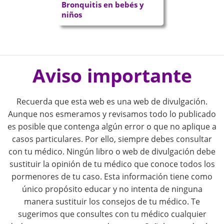
Bronquitis en bebés y
niños
P
o
Aviso importante
s
Recuerda que esta web es una web de divulgación.
t
Aunque nos esmeramos y revisamos todo lo publicado
es posible que contenga algún error o que no aplique a
n
casos particulares. Por ello, siempre debes consultar
con tu médico. Ningún libro o web de divulgación debe
a
sustituir la opinión de tu médico que conoce todos los
pormenores de tu caso. Esta información tiene como
v
único propósito educar y no intenta de ninguna
i
manera sustituir los consejos de tu médico. Te
sugerimos que consultes con tu médico cualquier