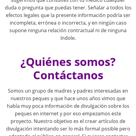
sugerimos que consultes con tu médico cualquier
g
duda o pregunta que puedas tener. Señalar a todos los
efectos legales que la presente información podría ser
a
incompleta, errónea o incorrecta, y en ningún caso
supone ninguna relación contractual ni de ninguna
t
índole.
i
¿Quiénes somos?
o
Contáctanos
n
Somos un grupo de madres y padres interesadas en
nuestros peques y que hace unos años vimos que
había muy poca información de divulgación sobre los
peques en internet y por eso empezamos este
proyecto. Nuestro objetivo es el crear artículos de
divulgación intentando ser lo más formal posible pero