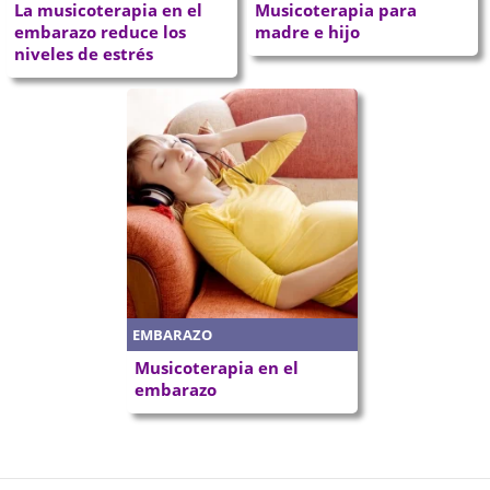
La musicoterapia en el
Musicoterapia para
embarazo reduce los
madre e hijo
niveles de estrés
EMBARAZO
Musicoterapia en el
embarazo
P