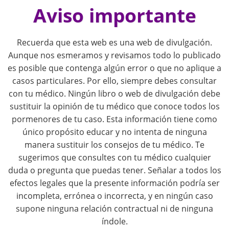
o
Aviso importante
s
Recuerda que esta web es una web de divulgación.
t
Aunque nos esmeramos y revisamos todo lo publicado
es posible que contenga algún error o que no aplique a
n
casos particulares. Por ello, siempre debes consultar
con tu médico. Ningún libro o web de divulgación debe
a
sustituir la opinión de tu médico que conoce todos los
pormenores de tu caso. Esta información tiene como
v
único propósito educar y no intenta de ninguna
i
manera sustituir los consejos de tu médico. Te
sugerimos que consultes con tu médico cualquier
g
duda o pregunta que puedas tener. Señalar a todos los
efectos legales que la presente información podría ser
a
incompleta, errónea o incorrecta, y en ningún caso
supone ninguna relación contractual ni de ninguna
t
índole.