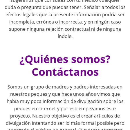
sugerimos que consultes con tu médico cualquier
g
duda o pregunta que puedas tener. Señalar a todos los
efectos legales que la presente información podría ser
a
incompleta, errónea o incorrecta, y en ningún caso
supone ninguna relación contractual ni de ninguna
t
índole.
i
¿Quiénes somos?
o
Contáctanos
n
Somos un grupo de madres y padres interesadas en
nuestros peques y que hace unos años vimos que
había muy poca información de divulgación sobre los
peques en internet y por eso empezamos este
proyecto. Nuestro objetivo es el crear artículos de
divulgación intentando ser lo más formal posible pero