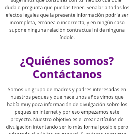
sugerimos que consultes con tu médico cualquier
g
duda o pregunta que puedas tener. Señalar a todos los
efectos legales que la presente información podría ser
a
incompleta, errónea o incorrecta, y en ningún caso
supone ninguna relación contractual ni de ninguna
t
índole.
i
¿Quiénes somos?
o
Contáctanos
n
Somos un grupo de madres y padres interesadas en
nuestros peques y que hace unos años vimos que
había muy poca información de divulgación sobre los
peques en internet y por eso empezamos este
proyecto. Nuestro objetivo es el crear artículos de
divulgación intentando ser lo más formal posible pero