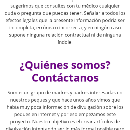
i
sugerimos que consultes con tu médico cualquier
g
duda o pregunta que puedas tener. Señalar a todos los
efectos legales que la presente información podría ser
a
incompleta, errónea o incorrecta, y en ningún caso
supone ninguna relación contractual ni de ninguna
t
índole.
i
¿Quiénes somos?
o
Contáctanos
n
Somos un grupo de madres y padres interesadas en
nuestros peques y que hace unos años vimos que
había muy poca información de divulgación sobre los
peques en internet y por eso empezamos este
proyecto. Nuestro objetivo es el crear artículos de
divulgación intentando ser lo más formal posible pero