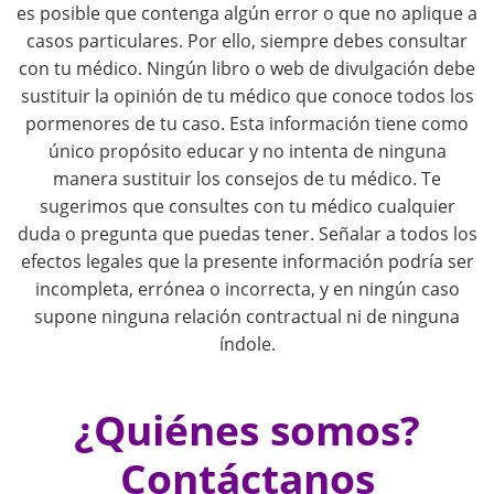
es posible que contenga algún error o que no aplique a
n
casos particulares. Por ello, siempre debes consultar
con tu médico. Ningún libro o web de divulgación debe
a
sustituir la opinión de tu médico que conoce todos los
pormenores de tu caso. Esta información tiene como
v
único propósito educar y no intenta de ninguna
i
manera sustituir los consejos de tu médico. Te
sugerimos que consultes con tu médico cualquier
g
duda o pregunta que puedas tener. Señalar a todos los
efectos legales que la presente información podría ser
a
incompleta, errónea o incorrecta, y en ningún caso
supone ninguna relación contractual ni de ninguna
t
índole.
i
¿Quiénes somos?
o
Contáctanos
n