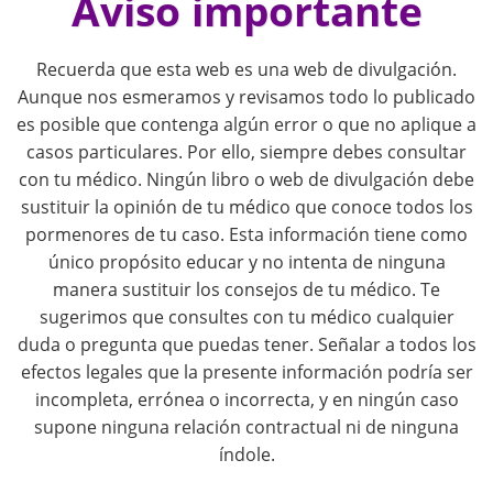
o
Aviso importante
s
Recuerda que esta web es una web de divulgación.
t
Aunque nos esmeramos y revisamos todo lo publicado
es posible que contenga algún error o que no aplique a
n
casos particulares. Por ello, siempre debes consultar
con tu médico. Ningún libro o web de divulgación debe
a
sustituir la opinión de tu médico que conoce todos los
pormenores de tu caso. Esta información tiene como
v
único propósito educar y no intenta de ninguna
i
manera sustituir los consejos de tu médico. Te
sugerimos que consultes con tu médico cualquier
g
duda o pregunta que puedas tener. Señalar a todos los
efectos legales que la presente información podría ser
a
incompleta, errónea o incorrecta, y en ningún caso
supone ninguna relación contractual ni de ninguna
t
índole.