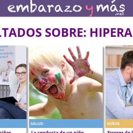
LTADOS SOBRE:
HIPERA
SALUD
NIÑOS
niños
La conducta de un niño
Errores de 