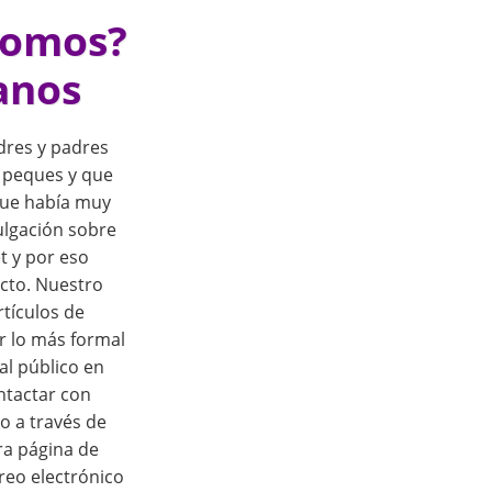
somos?
anos
res y padres
 peques y que
que había muy
ulgación sobre
t y por eso
cto. Nuestro
rtículos de
r lo más formal
al público en
ontactar con
o a través de
ra página de
reo electrónico