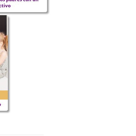
ctivo
o