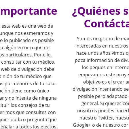
importante
¿Quiénes 
Contáct
 esta web es una web de
 Aunque nos esmeramos y
Somos un grupo de mad
o lo publicado es posible
interesadas en nuestros
a algún error o que no
hace unos años vimos 
os particulares. Por ello,
poca información de div
consultar con tu médico.
los peques en interne
o web de divulgación debe
empezamos este proye
opinión de tu médico que
objetivo es el crear a
os pormenores de tu caso.
divulgación intentando se
ación tiene como único
posible pero adaptado 
ar y no intenta de ninguna
general. Si quieres c
tuir los consejos de tu
nosotros puedes hacerl
erimos que consultes con
nuestro Twitter, nuest
quier duda o pregunta que
Google+ o de nuestro cor
eñalar a todos los efectos