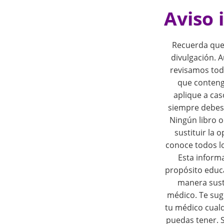
o
Aviso 
s
Recuerda que
t
divulgación.
revisamos tod
n
que conteng
aplique a cas
a
siempre debes 
Ningún libro 
v
sustituir la 
i
conoce todos l
Esta inform
g
propósito educ
manera susti
a
médico. Te sug
tu médico cual
t
puedas tener. S