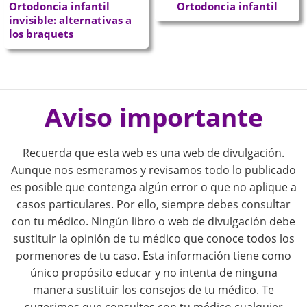
Ortodoncia infantil
Ortodoncia infantil
invisible: alternativas a
los braquets
P
o
Aviso importante
s
Recuerda que esta web es una web de divulgación.
t
Aunque nos esmeramos y revisamos todo lo publicado
es posible que contenga algún error o que no aplique a
n
casos particulares. Por ello, siempre debes consultar
con tu médico. Ningún libro o web de divulgación debe
a
sustituir la opinión de tu médico que conoce todos los
pormenores de tu caso. Esta información tiene como
v
único propósito educar y no intenta de ninguna
i
manera sustituir los consejos de tu médico. Te