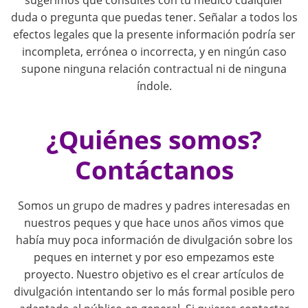
sugerimos que consultes con tu médico cualquier
g
duda o pregunta que puedas tener. Señalar a todos los
efectos legales que la presente información podría ser
a
incompleta, errónea o incorrecta, y en ningún caso
supone ninguna relación contractual ni de ninguna
t
índole.
i
¿Quiénes somos?
o
Contáctanos
n
Somos un grupo de madres y padres interesadas en
nuestros peques y que hace unos años vimos que
había muy poca información de divulgación sobre los
peques en internet y por eso empezamos este
proyecto. Nuestro objetivo es el crear artículos de
divulgación intentando ser lo más formal posible pero