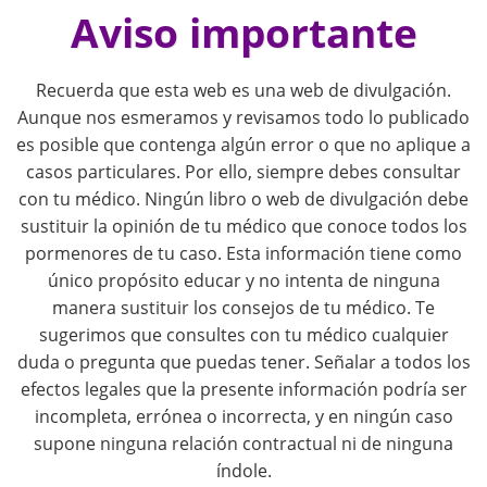
o
Aviso importante
s
Recuerda que esta web es una web de divulgación.
t
Aunque nos esmeramos y revisamos todo lo publicado
es posible que contenga algún error o que no aplique a
n
casos particulares. Por ello, siempre debes consultar
con tu médico. Ningún libro o web de divulgación debe
a
sustituir la opinión de tu médico que conoce todos los
pormenores de tu caso. Esta información tiene como
v
único propósito educar y no intenta de ninguna
i
manera sustituir los consejos de tu médico. Te
sugerimos que consultes con tu médico cualquier
g
duda o pregunta que puedas tener. Señalar a todos los
efectos legales que la presente información podría ser
a
incompleta, errónea o incorrecta, y en ningún caso
supone ninguna relación contractual ni de ninguna
t
índole.