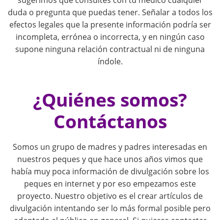
sugerimos que consultes con tu médico cualquier
g
duda o pregunta que puedas tener. Señalar a todos los
efectos legales que la presente información podría ser
a
incompleta, errónea o incorrecta, y en ningún caso
supone ninguna relación contractual ni de ninguna
t
índole.
i
¿Quiénes somos?
o
Contáctanos
n
Somos un grupo de madres y padres interesadas en
nuestros peques y que hace unos años vimos que
había muy poca información de divulgación sobre los
peques en internet y por eso empezamos este
proyecto. Nuestro objetivo es el crear artículos de
divulgación intentando ser lo más formal posible pero