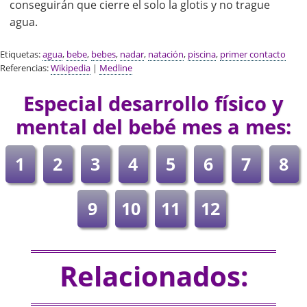
conseguirán que cierre el solo la glotis y no trague
agua.
Etiquetas:
agua
,
bebe
,
bebes
,
nadar
,
natación
,
piscina
,
primer contacto
Referencias:
Wikipedia
|
Medline
Especial desarrollo físico y
mental del bebé mes a mes:
1
2
3
4
5
6
7
8
9
10
11
12
Relacionados: