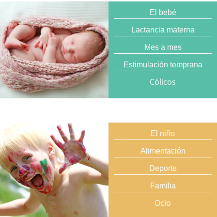
El bebé
Lactancia materna
Mes a mes
Estimulación temprana
Cólicos
El niño
Alimentación
Deporte
Familia
Ocio