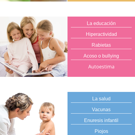
La educación
Hiperactividad
Rabietas
Acoso o bullying
Autoestima
La salud
Vacunas
Enuresis infantil
Piojos