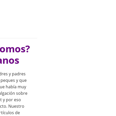
somos?
anos
res y padres
 peques y que
que había muy
ulgación sobre
t y por eso
cto. Nuestro
rtículos de