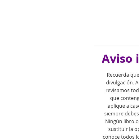
P
o
Aviso 
s
Recuerda que
t
divulgación.
revisamos tod
n
que conteng
aplique a cas
a
siempre debes 
Ningún libro 
v
sustituir la 
conoce todos l