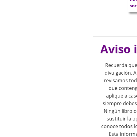
sor
P
o
Aviso 
s
Recuerda que
t
divulgación.
revisamos tod
n
que conteng
aplique a cas
a
siempre debes 
Ningún libro 
v
sustituir la 
i
conoce todos l
Esta inform