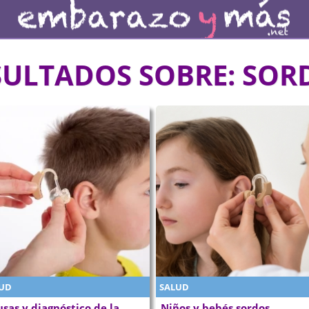
SULTADOS SOBRE:
SOR
UD
SALUD
sas y diagnóstico de la
Niños y bebés sordos.