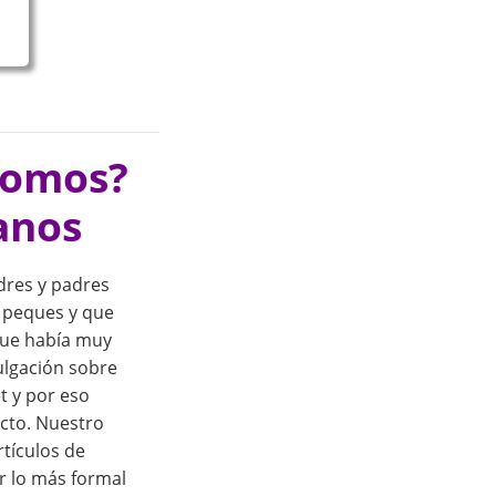
somos?
anos
res y padres
 peques y que
que había muy
ulgación sobre
t y por eso
cto. Nuestro
rtículos de
r lo más formal