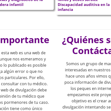
dera infantil
Discapacidad auditiva en la
infancia
importante
¿Quiénes 
Contáct
 esta web es una web de
 Aunque nos esmeramos y
Somos un grupo de mad
o lo publicado es posible
interesadas en nuestros
a algún error o que no
hace unos años vimos 
os particulares. Por ello,
poca información de div
consultar con tu médico.
los peques en interne
o web de divulgación debe
empezamos este proye
opinión de tu médico que
objetivo es el crear a
os pormenores de tu caso.
divulgación intentando se
ación tiene como único