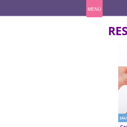
MENÚ
RE
SAL
Cau