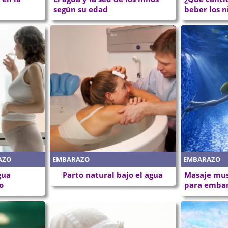
según su edad
beber los n
AZO
EMBARAZO
EMBARAZO
gua
Parto natural bajo el agua
Masaje musi
o
para emba