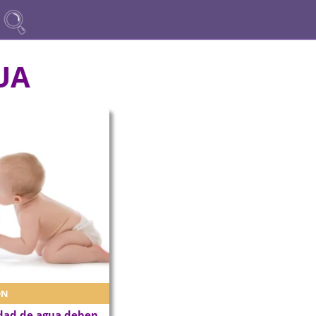
UA
ÓN
dad de agua deben