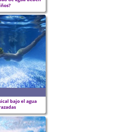
iños?
cal bajo el agua
razadas