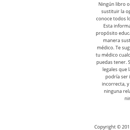
Ningún libro 
v
sustituir la 
i
conoce todos l
Esta inform
g
propósito educ
manera susti
a
médico. Te sug
tu médico cual
t
puedas tener. S
i
legales que 
podría ser
o
incorrecta, 
ninguna rel
n
ni
Copyright © 201