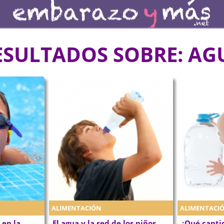
ESULTADOS SOBRE:
AG
ALIMENTACIÓN
ALIMENTACI
 en la
El agua y la sed de los niños
¿Qué canti