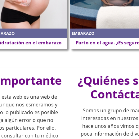
BARAZO
EMBARAZO
idratación en el embarazo
Parto en el agua. ¿Es segur
importante
¿Quiénes 
Contáct
 esta web es una web de
 Aunque nos esmeramos y
Somos un grupo de mad
o lo publicado es posible
interesadas en nuestros
a algún error o que no
hace unos años vimos 
os particulares. Por ello,
poca información de div
consultar con tu médico.