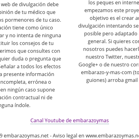
los peques en interne
o web de divulgación debe
empezamos este proye
opinión de tu médico que
objetivo es el crear a
os pormenores de tu caso.
divulgación intentando se
ación tiene como único
posible pero adaptado 
ar y no intenta de ninguna
general. Si quieres c
tuir los consejos de tu
nosotros puedes hacerl
erimos que consultes con
nuestro Twitter, nuest
quier duda o pregunta que
Google+ o de nuestro cor
eñalar a todos los efectos
embarazo-y-mas-com (tod
la presente información
guiones) arroba gmail
 incompleta, errónea o
y en ningún caso supone
ación contractual ni de
nguna índole.
Canal Youtube de embarazoymas
9 embarazoymas.net - Aviso legal en www.embarazoymas.net