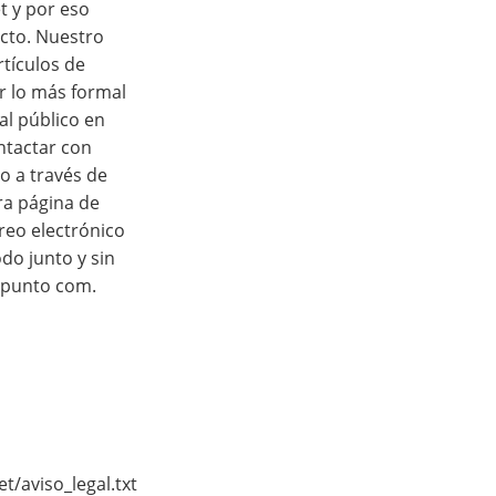
t y por eso
cto. Nuestro
rtículos de
r lo más formal
al público en
ontactar con
o a través de
ra página de
reo electrónico
o junto y sin
 punto com.
/aviso_legal.txt