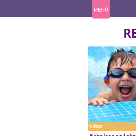
MENÚ
R
NIÑOS
Niños bien vigilados