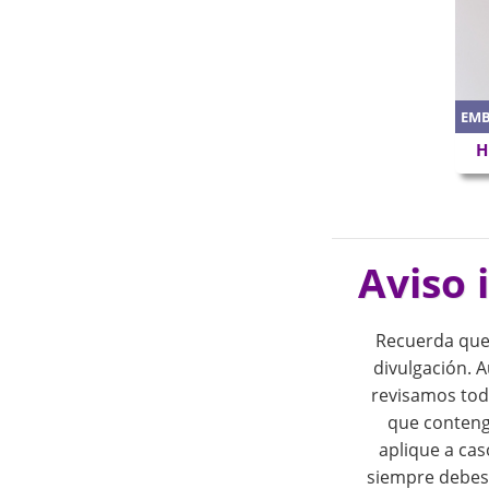
EM
H
P
o
Aviso 
s
Recuerda que
t
divulgación.
revisamos tod
n
que conteng
aplique a cas
a
siempre debes 