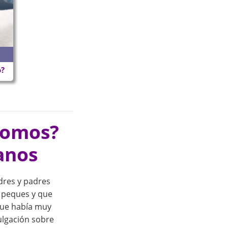
o?
somos?
anos
res y padres
 peques y que
que había muy
ulgación sobre