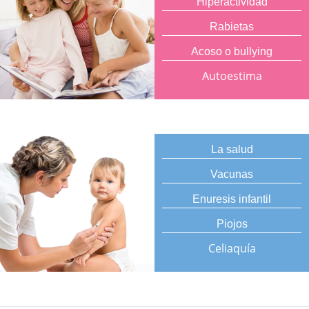
Hiperactividad
Rabietas
Acoso o bullying
Autoestima
La salud
Vacunas
Enuresis infantil
Piojos
Celiaquía