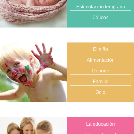
Estimulación temprana
Cólicos
El niño
Alimentación
Deporte
Familia
Ocio
La educación