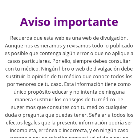
P
o
Aviso importante
s
Recuerda que esta web es una web de divulgación.
t
Aunque nos esmeramos y revisamos todo lo publicado
es posible que contenga algún error o que no aplique a
n
casos particulares. Por ello, siempre debes consultar
con tu médico. Ningún libro o web de divulgación debe
a
sustituir la opinión de tu médico que conoce todos los
pormenores de tu caso. Esta información tiene como
v
único propósito educar y no intenta de ninguna
i
manera sustituir los consejos de tu médico. Te
sugerimos que consultes con tu médico cualquier
g
duda o pregunta que puedas tener. Señalar a todos los
efectos legales que la presente información podría ser
a
incompleta, errónea o incorrecta, y en ningún caso
supone ninguna relación contractual ni de ninguna