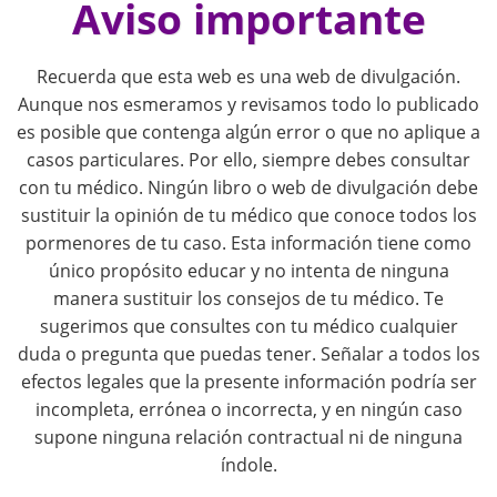
o
Aviso importante
s
Recuerda que esta web es una web de divulgación.
t
Aunque nos esmeramos y revisamos todo lo publicado
es posible que contenga algún error o que no aplique a
n
casos particulares. Por ello, siempre debes consultar
con tu médico. Ningún libro o web de divulgación debe
a
sustituir la opinión de tu médico que conoce todos los
pormenores de tu caso. Esta información tiene como
v
único propósito educar y no intenta de ninguna
i
manera sustituir los consejos de tu médico. Te
sugerimos que consultes con tu médico cualquier
g
duda o pregunta que puedas tener. Señalar a todos los
efectos legales que la presente información podría ser
a
incompleta, errónea o incorrecta, y en ningún caso
supone ninguna relación contractual ni de ninguna
t
índole.