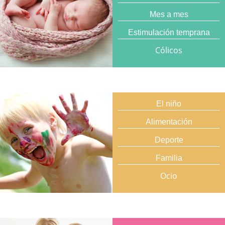
Mes a mes
Estimulación temprana
Cólicos
El niño
Alimentación
Deporte
Familia
Ocio