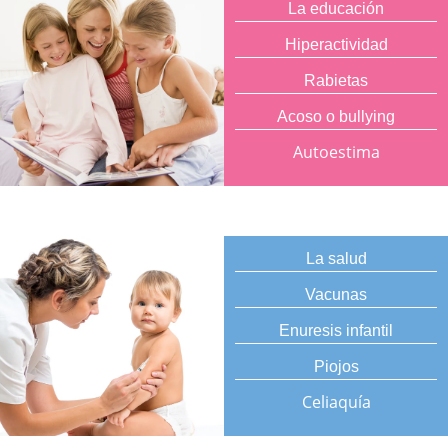
La educación
Hiperactividad
Rabietas
Acoso o bullying
Autoestima
La salud
Vacunas
Enuresis infantil
Piojos
Celiaquía