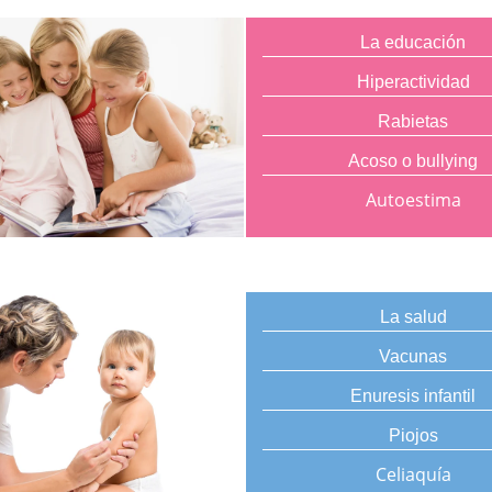
La educación
Hiperactividad
Rabietas
Acoso o bullying
Autoestima
La salud
Vacunas
Enuresis infantil
Piojos
Celiaquía