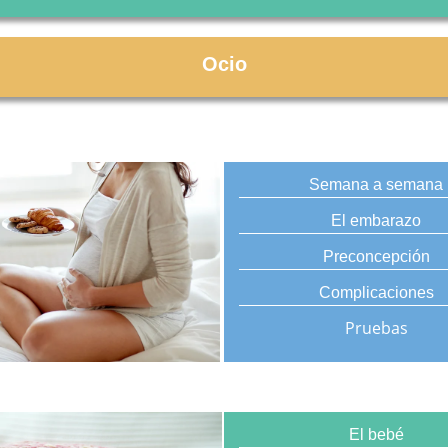
Ocio
Semana a semana
El embarazo
Preconcepción
Complicaciones
Pruebas
El bebé