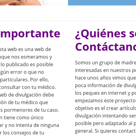
importante
¿Quiénes 
Contáctan
sta web es una web de
unque nos esmeramos y
Somos un grupo de madre
lo publicado es posible
interesadas en nuestros p
lgún error o que no
hace unos años vimos que
particulares. Por ello,
poca información de divul
onsultar con tu médico.
los peques en internet y p
web de divulgación debe
empezamos este proyecto
nión de tu médico que
objetivo es el crear artícul
os pormenores de tu caso.
divulgación intentando se
n tiene como único
posible pero adaptado al 
r y no intenta de ninguna
general. Si quieres contac
r los consejos de tu