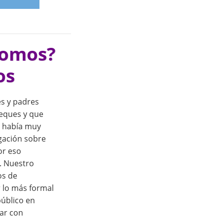
somos?
os
s y padres
eques y que
 había muy
gación sobre
or eso
. Nuestro
os de
r lo más formal
público en
tar con