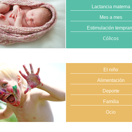
Lactancia materna
Mes a mes
Estimulación tempra
Cólicos
El niño
Alimentación
Deporte
Familia
Ocio