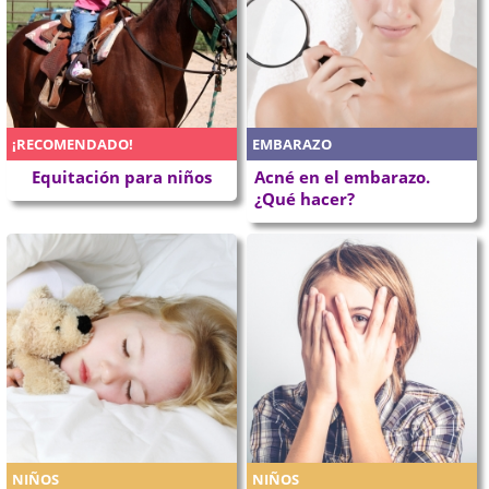
¡RECOMENDADO!
EMBARAZO
Equitación para niños
Acné en el embarazo.
¿Qué hacer?
NIÑOS
NIÑOS