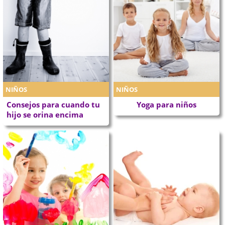
NIÑOS
NIÑOS
Consejos para cuando tu
Yoga para niños
hijo se orina encima