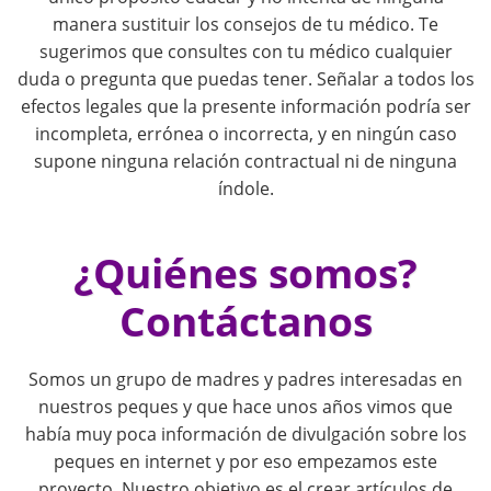
i
manera sustituir los consejos de tu médico. Te
sugerimos que consultes con tu médico cualquier
g
duda o pregunta que puedas tener. Señalar a todos los
efectos legales que la presente información podría ser
a
incompleta, errónea o incorrecta, y en ningún caso
supone ninguna relación contractual ni de ninguna
t
índole.
i
¿Quiénes somos?
o
Contáctanos
n
Somos un grupo de madres y padres interesadas en
nuestros peques y que hace unos años vimos que
había muy poca información de divulgación sobre los
peques en internet y por eso empezamos este
proyecto. Nuestro objetivo es el crear artículos de