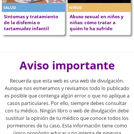
SALUD
NIÑOS
Síntomas y tratamiento
Abuso sexual en niños y
de la disfemia o
niñas: cómo tratar a
tartamudez infantil
quién lo ha sufrido
P
o
Aviso importante
s
Recuerda que esta web es una web de divulgación.
t
Aunque nos esmeramos y revisamos todo lo publicado
es posible que contenga algún error o que no aplique a
n
casos particulares. Por ello, siempre debes consultar
con tu médico. Ningún libro o web de divulgación debe
a
sustituir la opinión de tu médico que conoce todos los
pormenores de tu caso. Esta información tiene como
v
único propósito educar y no intenta de ninguna