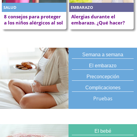
SALUD
EMBARAZO
8 consejos para proteger
Alergias durante el
a los niños alérgicos al sol
embarazo. ¿Qué hacer?
Semana a semana
El embarazo
Preconcepción
Complicaciones
Pruebas
El bebé