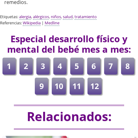
remedios.
Etiquetas:
alergia
,
alérgicos
,
niños
,
salud
,
tratamiento
Referencias:
Wikipedia
|
Medline
Especial desarrollo físico y
mental del bebé mes a mes:
1
2
3
4
5
6
7
8
9
10
11
12
Relacionados: