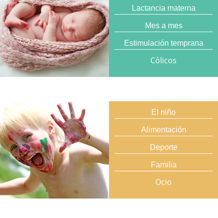
Lactancia materna
Mes a mes
Estimulación temprana
Cólicos
El niño
Alimentación
Deporte
Familia
Ocio