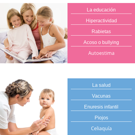
La educación
Hiperactividad
Rabietas
Acoso o bullying
Autoestima
La salud
Vacunas
Enuresis infantil
Piojos
Celiaquía