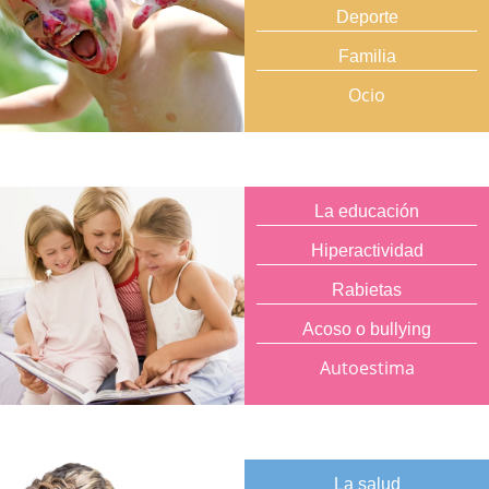
Deporte
Familia
Ocio
La educación
Hiperactividad
Rabietas
Acoso o bullying
Autoestima
La salud