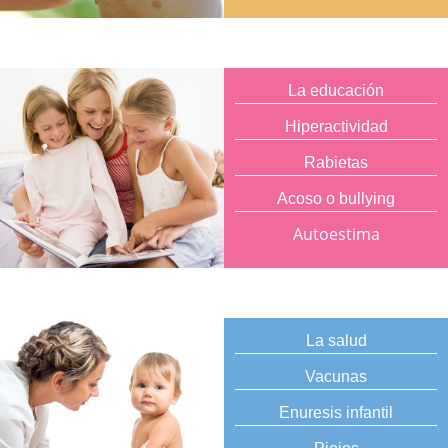
La educación
Hiperactividad
Rabietas
Acoso o bullying
Autoestima
La salud
Vacunas
Enuresis infantil