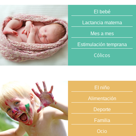
El bebé
Lactancia materna
Mes a mes
Estimulación temprana
Cólicos
El niño
Alimentación
Deporte
Familia
Ocio