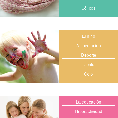
Cólicos
El niño
Alimentación
Deporte
Familia
Ocio
La educación
Hiperactividad