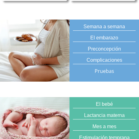
Semana a semana
El embarazo
Preconcepción
Complicaciones
Pruebas
El bebé
Lactancia materna
Mes a mes
Estimulación temprana