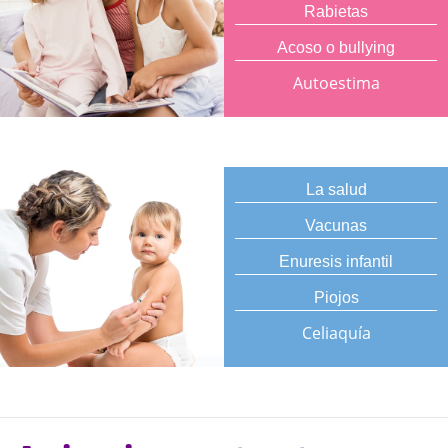
Rabietas
Acoso o bullying
Autoestima
La salud
Vacunas
Enuresis infantil
Piojos
Celiaquía