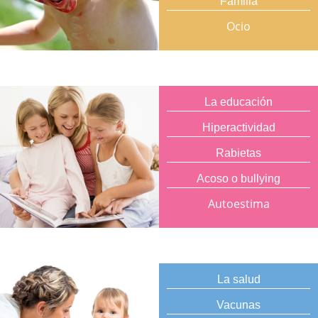
Familia
Ocio
La educación
Hiperactividad
Rabietas
Acoso o bullying
Autoestima
La salud
Vacunas