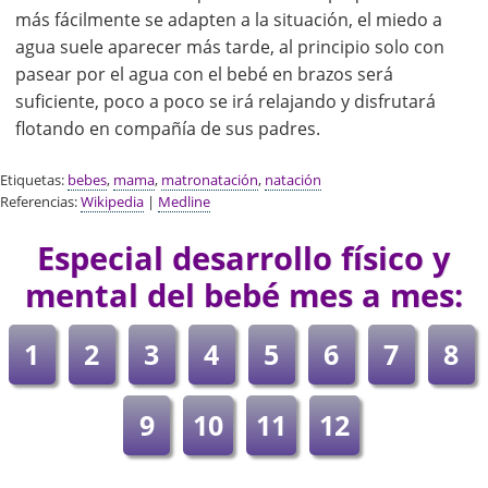
más fácilmente se adapten a la situación, el miedo a
agua suele aparecer más tarde, al principio solo con
pasear por el agua con el bebé en brazos será
suficiente, poco a poco se irá relajando y disfrutará
flotando en compañía de sus padres.
Etiquetas:
bebes
,
mama
,
matronatación
,
natación
Referencias:
Wikipedia
|
Medline
Especial desarrollo físico y
mental del bebé mes a mes:
1
2
3
4
5
6
7
8
9
10
11
12