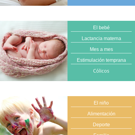
El bebé
Lactancia materna
Mes a mes
Estimulación temprana
Cólicos
El niño
Alimentación
Deporte