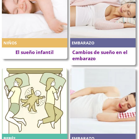
NIÑOS
EMBARAZO
El sueño infantil
Cambios de sueño en el
embarazo
BEBÉS
EMBARAZO