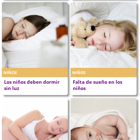
NIÑOS
NIÑOS
Los niños deben dormir
Falta de sueño en los
sin luz
niños