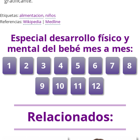
gratificante.
Etiquetas:
alimentacion
,
niños
Referencias:
Wikipedia
|
Medline
Especial desarrollo físico y
mental del bebé mes a mes:
1
2
3
4
5
6
7
8
9
10
11
12
Relacionados: