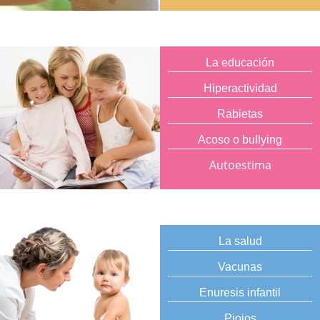
La educación
Hiperactividad
Rabietas
Acoso o bullying
Autoestima
La salud
Vacunas
Enuresis infantil
Piojos