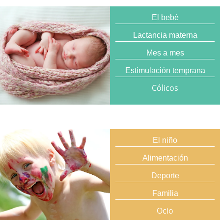
El bebé
Lactancia materna
Mes a mes
Estimulación temprana
Cólicos
El niño
Alimentación
Deporte
Familia
Ocio