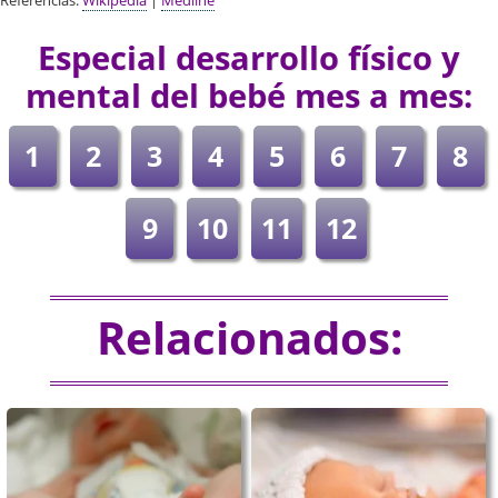
Referencias:
Wikipedia
|
Medline
Especial desarrollo físico y
mental del bebé mes a mes:
1
2
3
4
5
6
7
8
9
10
11
12
Relacionados: