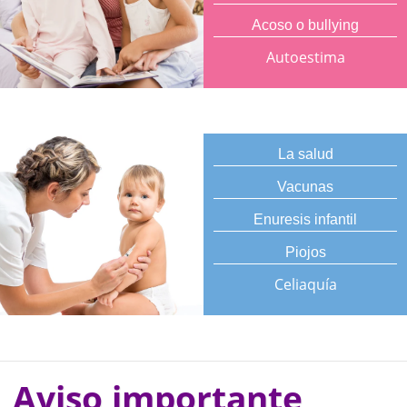
Acoso o bullying
Autoestima
La salud
Vacunas
Enuresis infantil
Piojos
Celiaquía
Aviso importante