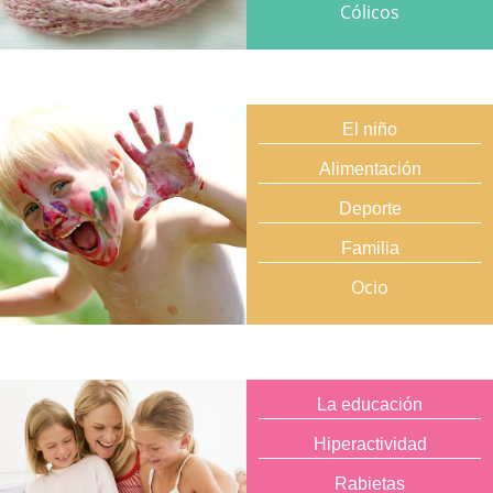
Cólicos
El niño
Alimentación
Deporte
Familia
Ocio
La educación
Hiperactividad
Rabietas