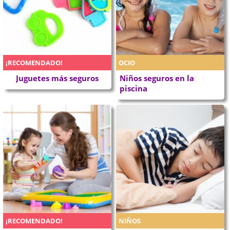
¡RECOMENDADO!
OCIO
Juguetes más seguros
Niños seguros en la
piscina
¡RECOMENDADO!
NIÑOS