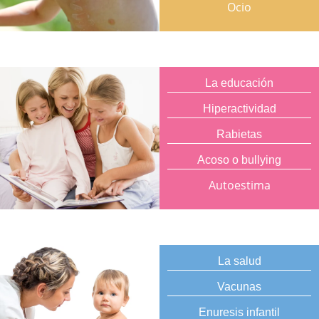
Ocio
La educación
Hiperactividad
Rabietas
Acoso o bullying
Autoestima
La salud
Vacunas
Enuresis infantil