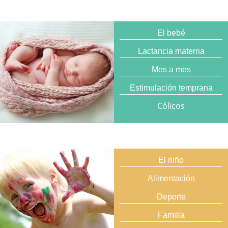
El bebé
Lactancia materna
Mes a mes
Estimulación temprana
Cólicos
El niño
Alimentación
Deporte
Familia