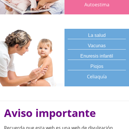
Autoestima
La salud
Vacunas
Enuresis infantil
Piojos
Celiaquía
Aviso importante
Recuerda que esta web es una web de divulgación.