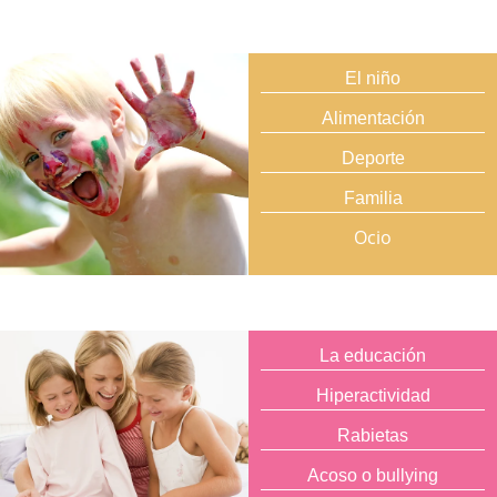
El niño
Alimentación
Deporte
Familia
Ocio
La educación
Hiperactividad
Rabietas
Acoso o bullying