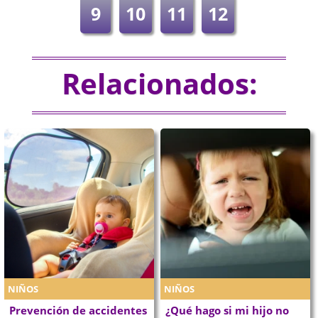
9
10
11
12
Relacionados:
NIÑOS
NIÑOS
Prevención de accidentes
¿Qué hago si mi hijo no