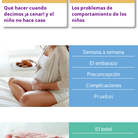
Qué hacer cuando
Los problemas de
decimos ¡a cenar! y el
comportamiento de los
niño no hace caso
niños
Semana a semana
El embarazo
Preconcepción
Complicaciones
Pruebas
El bebé