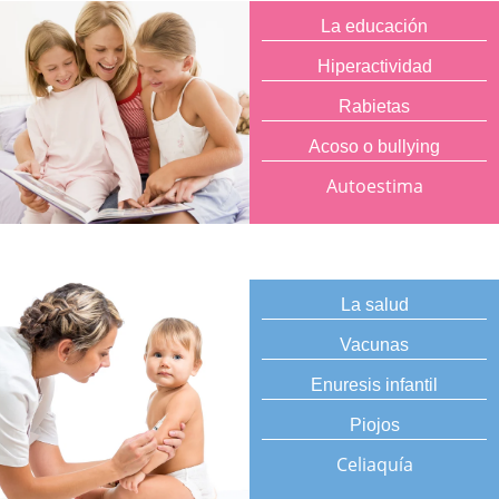
La educación
Hiperactividad
Rabietas
Acoso o bullying
Autoestima
La salud
Vacunas
Enuresis infantil
Piojos
Celiaquía