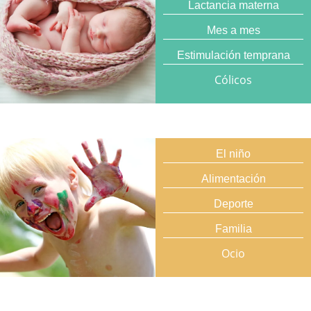
Lactancia materna
Mes a mes
Estimulación temprana
Cólicos
El niño
Alimentación
Deporte
Familia
Ocio