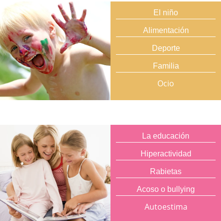
El niño
Alimentación
Deporte
Familia
Ocio
La educación
Hiperactividad
Rabietas
Acoso o bullying
Autoestima