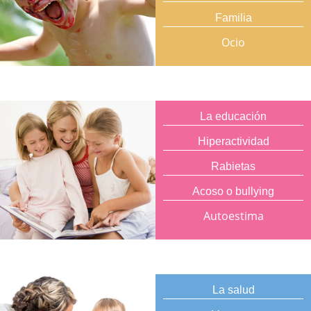
Familia
Ocio
La educación
Hiperactividad
Rabietas
Acoso o bullying
Autoestima
La salud