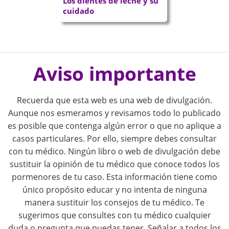
Los dientes de leche y su
cuidado
P
o
Aviso importante
s
Recuerda que esta web es una web de divulgación.
t
Aunque nos esmeramos y revisamos todo lo publicado
es posible que contenga algún error o que no aplique a
n
casos particulares. Por ello, siempre debes consultar
con tu médico. Ningún libro o web de divulgación debe
a
sustituir la opinión de tu médico que conoce todos los
pormenores de tu caso. Esta información tiene como
v
único propósito educar y no intenta de ninguna
i
manera sustituir los consejos de tu médico. Te
sugerimos que consultes con tu médico cualquier
duda o pregunta que puedas tener. Señalar a todos los