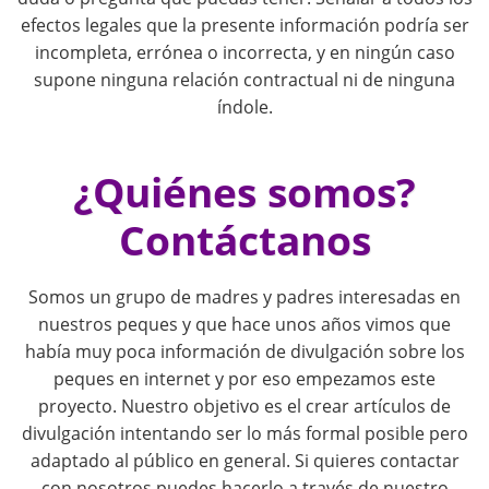
g
efectos legales que la presente información podría ser
a
incompleta, errónea o incorrecta, y en ningún caso
supone ninguna relación contractual ni de ninguna
t
índole.
i
¿Quiénes somos?
o
Contáctanos
n
Somos un grupo de madres y padres interesadas en
nuestros peques y que hace unos años vimos que
había muy poca información de divulgación sobre los
peques en internet y por eso empezamos este
proyecto. Nuestro objetivo es el crear artículos de
divulgación intentando ser lo más formal posible pero
adaptado al público en general. Si quieres contactar
con nosotros puedes hacerlo a través de nuestro