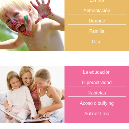
El niño
Alimentación
Deporte
Familia
Ocio
La educación
Hiperactividad
Rabietas
Acoso o bullying
Autoestima