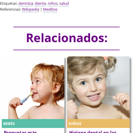
Etiquetas:
dentista
,
diente
,
niños
,
salud
Referencias:
Wikipedia
|
Medline
Relacionados:
BEBÉS
NIÑOS
Preguntas más
Higiene dental en los