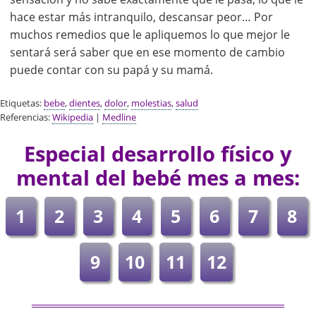
hace estar más intranquilo, descansar peor… Por
muchos remedios que le apliquemos lo que mejor le
sentará será saber que en ese momento de cambio
puede contar con su papá y su mamá.
Etiquetas:
bebe
,
dientes
,
dolor
,
molestias
,
salud
Referencias:
Wikipedia
|
Medline
Especial desarrollo físico y
mental del bebé mes a mes:
1
2
3
4
5
6
7
8
9
10
11
12