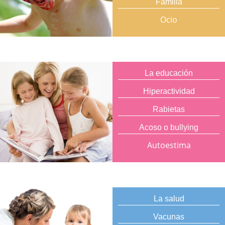
Familia
Ocio
La educación
Hiperactividad
Rabietas
Acoso o bullying
Autoestima
La salud
Vacunas