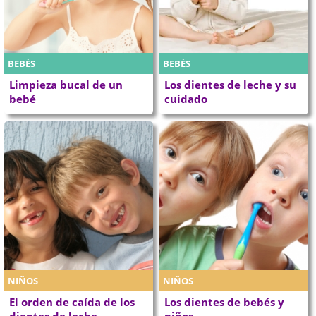
BEBÉS
BEBÉS
Limpieza bucal de un
Los dientes de leche y su
bebé
cuidado
NIÑOS
NIÑOS
El orden de caída de los
Los dientes de bebés y
dientes de leche
niños