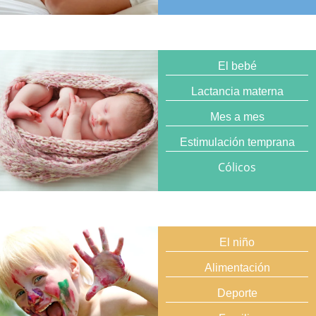
El bebé
Lactancia materna
Mes a mes
Estimulación temprana
Cólicos
El niño
Alimentación
Deporte