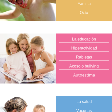
Familia
Ocio
La educación
Hiperactividad
Rabietas
Acoso o bullying
Autoestima
La salud
Vacunas