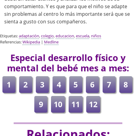
comportamiento. Y es que para que el niño se adapte
sin problemas al centro lo más importante será que se
sienta a gusto con sus compañeros.
Etiquetas:
adaptación
,
colegio
,
educacion
,
escuela
,
niños
Referencias:
Wikipedia
|
Medline
Especial desarrollo físico y
mental del bebé mes a mes:
1
2
3
4
5
6
7
8
9
10
11
12
Relacionados: