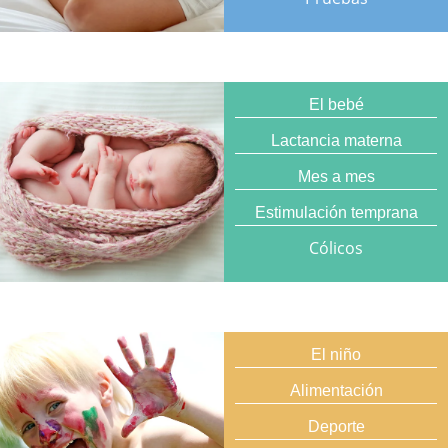
El bebé
Lactancia materna
Mes a mes
Estimulación temprana
Cólicos
El niño
Alimentación
Deporte