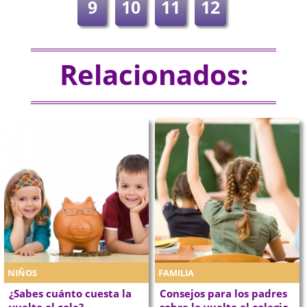
9
10
11
12
Relacionados:
NIÑOS
FAMILIA
¿Sabes cuánto cuesta la
Consejos para los padres
vuelta al cole?
sobre la vuelta al colegio