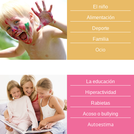
El niño
Alimentación
Deporte
Familia
Ocio
La educación
Hiperactividad
Rabietas
Acoso o bullying
Autoestima