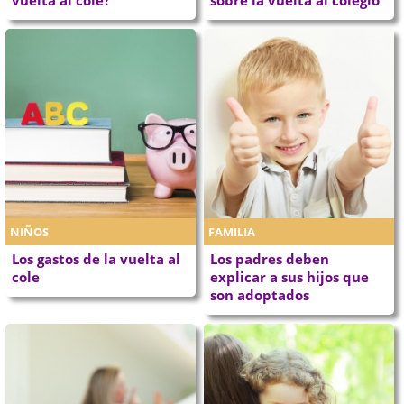
NIÑOS
FAMILIA
Los gastos de la vuelta al
Los padres deben
cole
explicar a sus hijos que
son adoptados