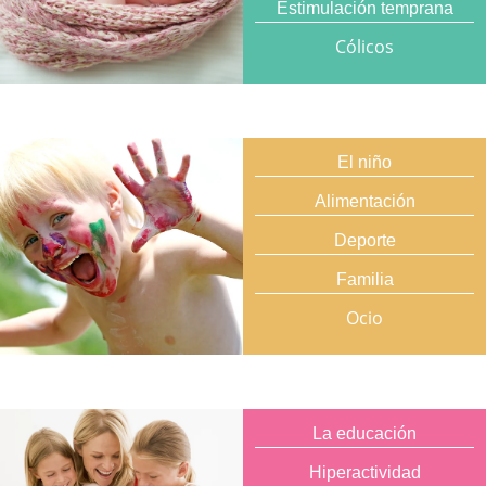
Estimulación temprana
Cólicos
El niño
Alimentación
Deporte
Familia
Ocio
La educación
Hiperactividad