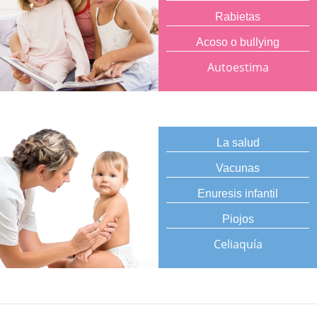
Rabietas
Acoso o bullying
Autoestima
La salud
Vacunas
Enuresis infantil
Piojos
Celiaquía