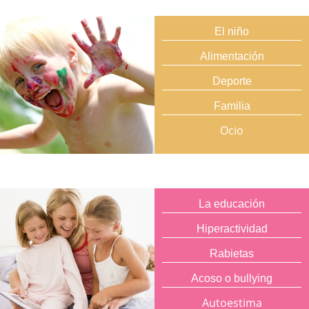
El niño
Alimentación
Deporte
Familia
Ocio
La educación
Hiperactividad
Rabietas
Acoso o bullying
Autoestima