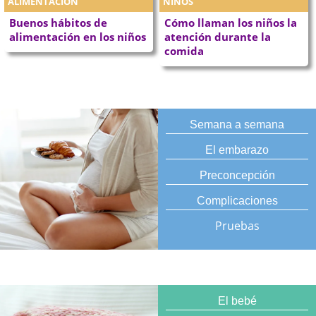
ALIMENTACIÓN
NIÑOS
Buenos hábitos de
Cómo llaman los niños la
alimentación en los niños
atención durante la
comida
Semana a semana
El embarazo
Preconcepción
Complicaciones
Pruebas
El bebé