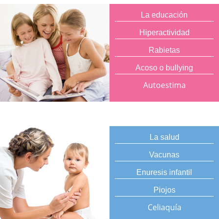
La educación
Hiperactividad
Rabietas
Acoso o bullying
Autoestima
La salud
Vacunas
Enuresis infantil
Piojos
Celiaquía