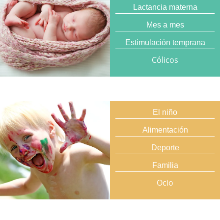
Lactancia materna
Mes a mes
Estimulación temprana
Cólicos
El niño
Alimentación
Deporte
Familia
Ocio