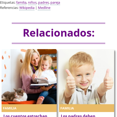
Etiquetas:
familia
,
niños
,
padres
,
pareja
Referencias:
Wikipedia
|
Medline
Relacionados:
FAMILIA
FAMILIA
Los cuentos estrechan
Los padres deben