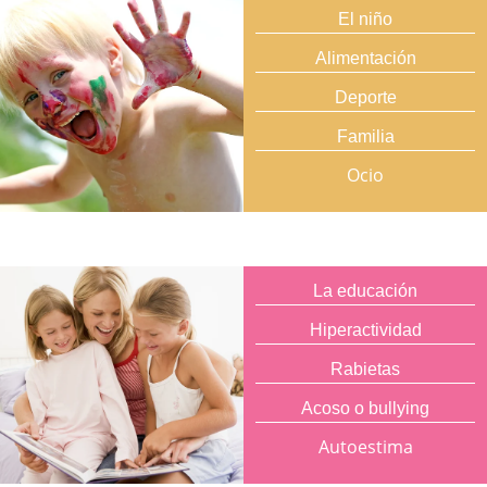
El niño
Alimentación
Deporte
Familia
Ocio
La educación
Hiperactividad
Rabietas
Acoso o bullying
Autoestima