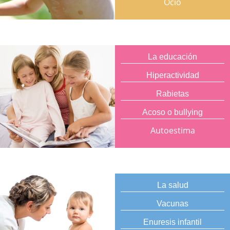
Ocio
La educación
Hiperactividad
Rabietas
Acoso o bullying
Autoestima
La salud
Vacunas
Enuresis infantil