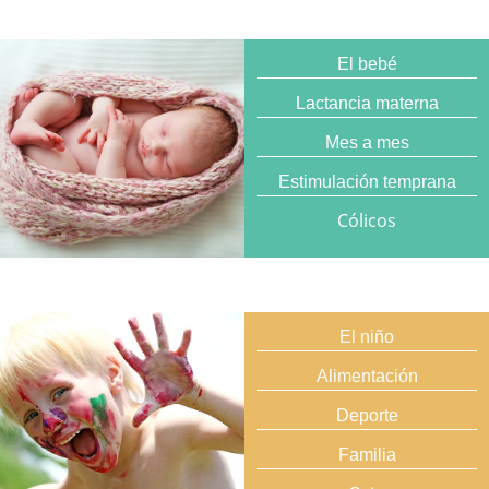
El bebé
Lactancia materna
Mes a mes
Estimulación temprana
Cólicos
El niño
Alimentación
Deporte
Familia