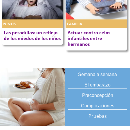
NIÑOS
FAMILIA
Las pesadillas: un reflejo
Actuar contra celos
de los miedos de los niños
infantiles entre
hermanos
Semana a semana
El embarazo
Preconcepción
Complicaciones
Pruebas