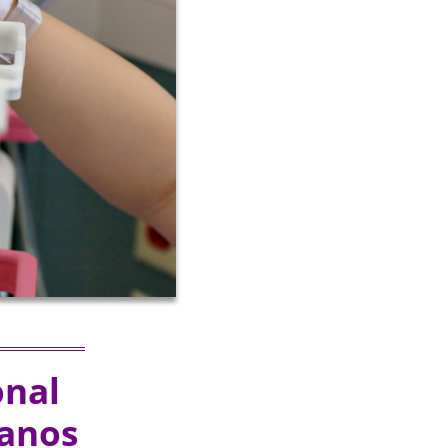
onal
ganos