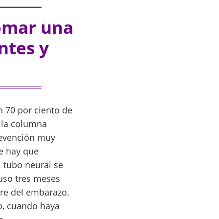
omar una
ntes y
n 70 por ciento de
n la columna
revención muy
ue hay que
l tubo neural se
luso tres meses
tre del embarazo.
do, cuando haya