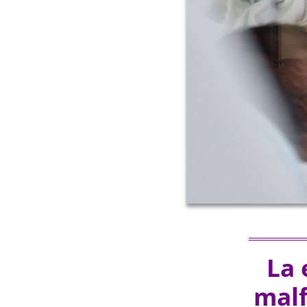
La 
malf