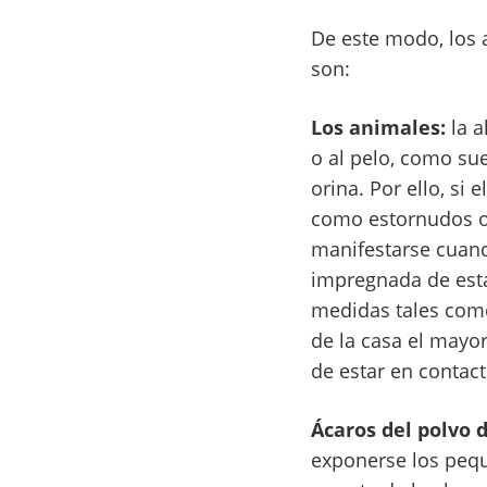
De este modo, los
son:
Los animales:
la a
o al pelo, como sue
orina. Por ello, s
como estornudos o 
manifestarse cuando
impregnada de estas
medidas tales como
de la casa el mayo
de estar en contac
Ácaros del polvo 
exponerse los peq