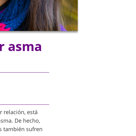
r asma
 relación, está
asma. De hecho,
os también sufren