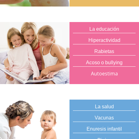
La educación
Hiperactividad
Rabietas
Acoso o bullying
Autoestima
La salud
Vacunas
Enuresis infantil