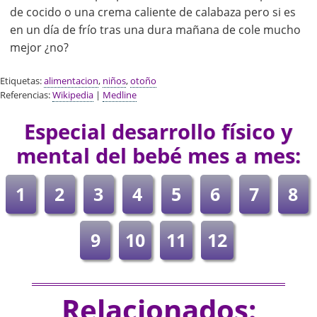
de cocido o una crema caliente de calabaza pero si es
en un día de frío tras una dura mañana de cole mucho
mejor ¿no?
Etiquetas:
alimentacion
,
niños
,
otoño
Referencias:
Wikipedia
|
Medline
Especial desarrollo físico y
mental del bebé mes a mes:
1
2
3
4
5
6
7
8
9
10
11
12
Relacionados: