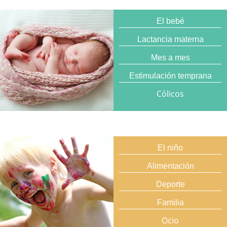
El bebé
Lactancia materna
Mes a mes
Estimulación temprana
Cólicos
El niño
Alimentación
Deporte
Familia
Ocio